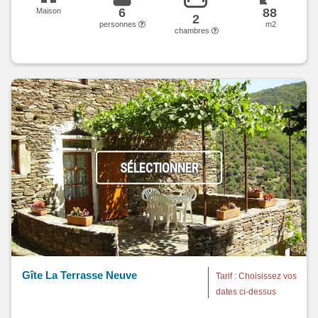
6
88
Maison
2
personnes
m2
chambres
SÉLECTIONNER
Gîte La Terrasse Neuve
Tarif : Choisissez vos
dates ci-dessus