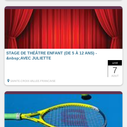
STAGE DE THÉÂTRE ENFANT (DE 5 À 12 ANS) -
&nbsp;AVEC JULIETTE
until
7
AOUT
SAINTE-CROIX-VALLEE-FRANCAISE