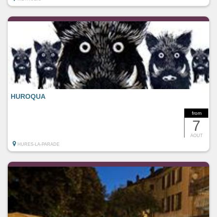
HUROQUA
from
7
AOUT
HURES-LA-PARADE