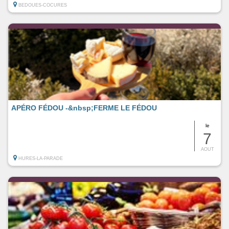
BEDOUES-COCURES
APÉRO FÉDOU -&nbsp;FERME LE FÉDOU
le
7
AOUT
HURES-LA-PARADE