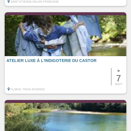
SAINT-ETIENNE-VALLEE-FRANCAISE
ATELIER LUXE À L'INDIGOTERIE DU CASTOR
le
7
AOUT
FLORAC TROIS RIVIERES