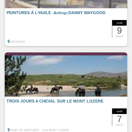
PEINTURES À L'HUILE -&nbsp;DANNY WAYGOOD
until
9
AOUT
MEYRUEIS
TROIS JOURS A CHEVAL SUR LE MONT LOZERE
until
7
AOUT
PONT DE MONTVERT - SUD MONT LOZERE