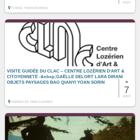
AOUT
FLORAC TROIS RIVIERES
VISITE GUIDÉE DU CLAC – CENTRE LOZÉRIEN D'ART &
CITOYENNETÉ -&nbsp;GAËLLE DELORT LARA DIRANI
OBJETS PAYSAGES BAO QIANYI YOAN SORIN
le
7
AOUT
GORGES DU TARN CAUSSES