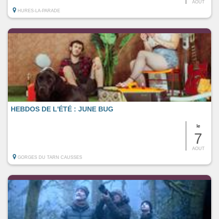
AOUT
HURES-LA-PARADE
HEBDOS DE L'ÉTÉ : JUNE BUG
le
7
AOUT
GORGES DU TARN CAUSSES