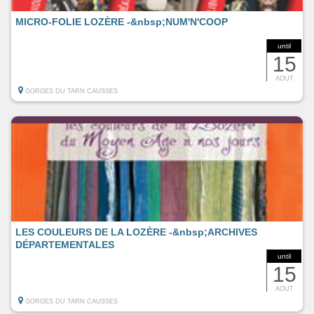
MICRO-FOLIE LOZÈRE -&nbsp;NUM'N'COOP
until
15
AOUT
GORGES DU TARN CAUSSES
LES COULEURS DE LA LOZÈRE -&nbsp;ARCHIVES
DÉPARTEMENTALES
until
15
AOUT
GORGES DU TARN CAUSSES