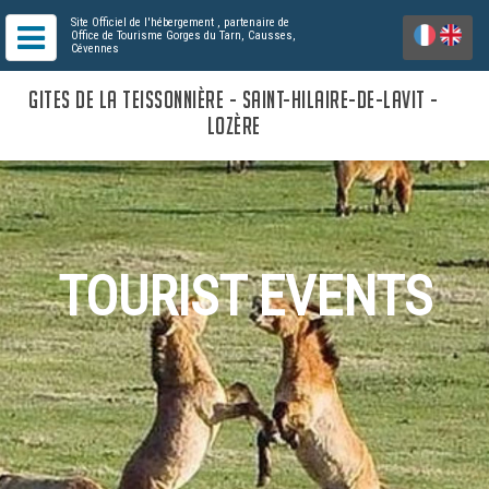
Site Officiel de l'hébergement
, partenaire de
Office de Tourisme Gorges du Tarn, Causses,
Cévennes
GITES DE LA TEISSONNIÈRE - SAINT-HILAIRE-DE-LAVIT -
LOZÈRE
TOURIST EVENTS