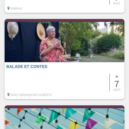
AOUT
GABRIAC
BALADE ET CONTES
le
7
AOUT
SAINT-GERMAIN-DE-CALBERTE