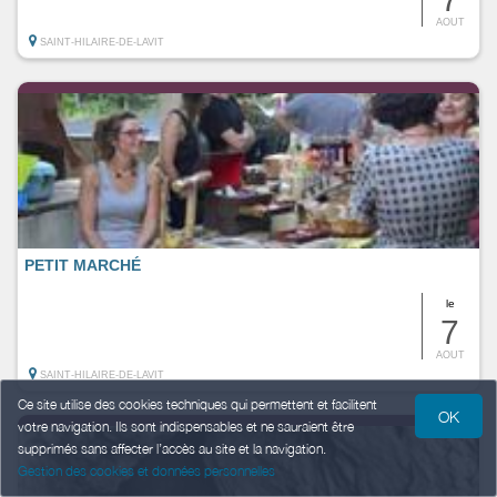
AOUT
SAINT-HILAIRE-DE-LAVIT
PETIT MARCHÉ
le
7
AOUT
SAINT-HILAIRE-DE-LAVIT
Ce site utilise des cookies techniques qui permettent et facilitent
OK
votre navigation. Ils sont indispensables et ne sauraient être
supprimés sans affecter l’accès au site et la navigation.
Gestion des cookies et données personnelles