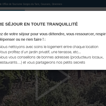
 de
Office de Tourisme Gorges du Tarn, Causses, Cévennes
E SÉJOUR EN TOUTE TRANQUILLITÉ
MON HÉBERGEMENT
MES RECOMMANDATIONS
AGENDA TOURISTIQUE
MON LIVRET D'ACCU
ez de votre séjour pour vous détendre, vous ressourcer, respir
épenser ou ne rien faire ! :
Nous nettoyons avec soins le logement entre chaque location
Vous profitez d’un jardin privatif, une terrasse, etc...
Nous vous conseillons de bonnes adresses (producteurs locaux,
restaurants…) et vous partagerons nos petits secrets