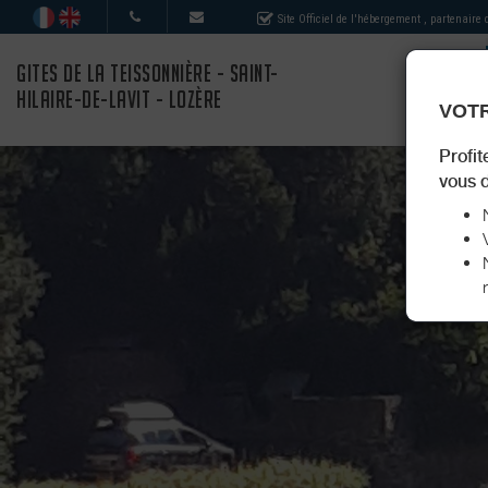
Site Officiel de l'hébergement
, partenaire
GITES DE LA TEISSONNIÈRE - SAINT-
HILAIRE-DE-LAVIT - LOZÈRE
VOTR
Profit
vous d