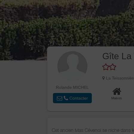
Gîte La 
La Teissonniè
Rolande MICHEL
Contacter
Maison
Cet ancien Mas Cévenol se niche dans le