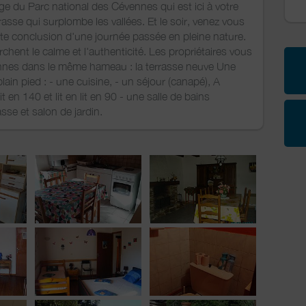
sage du Parc national des Cévennes qui est ici à votre
rrasse qui surplombe les vallées. Et le soir, venez vous
aite conclusion d'une journée passée en pleine nature.
rchent le calme et l'authenticité. Les propriétaires vous
nnes dans le même hameau : la terrasse neuve Une
n pied : - une cuisine, - un séjour (canapé), A
 en 140 et lit en lit en 90 - une salle de bains
asse et salon de jardin.