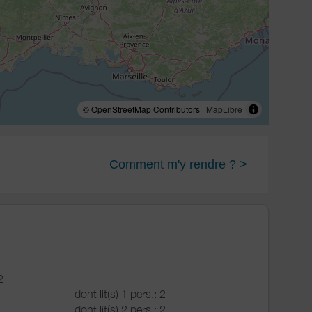
© OpenStreetMap Contributors |
MapLibre
Comment m'y rendre ? >
2
dont lit(s) 1 pers.: 2
dont lit(s) 2 pers.: 2