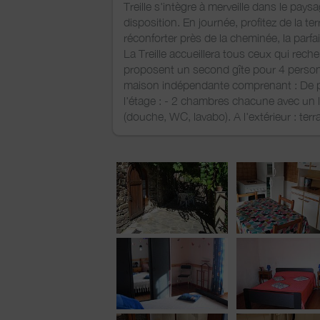
Treille s'intègre à merveille dans le pay
disposition. En journée, profitez de la te
réconforter près de la cheminée, la parf
La Treille accueillera tous ceux qui reche
proposent un second gîte pour 4 perso
maison indépendante comprenant : De plai
l'étage : - 2 chambres chacune avec un lit
(douche, WC, lavabo). A l'extérieur : terr