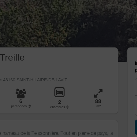
Treille
I
p
re 48160 SAINT-HILAIRE-DE-LAVIT
6
88
2
personnes
m2
chambres
 hameau de la Teissonnière. Tout en pierre de pays, la