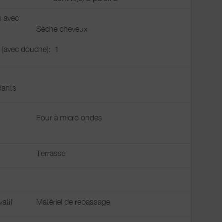
s avec
Sèche cheveux
u (avec douche):
1
ants
Four à micro ondes
Terrasse
vatif
Matériel de repassage