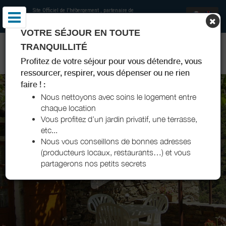
Site Officiel de l'hébergement
, partenaire de
Office de Tourisme Gorges du Tarn, Causses,
Cévennes
VOTRE SÉJOUR EN TOUTE
GITES DE LA TEISSONNIÈRE - SAINT-HILAIRE-DE-LAVIT -
TRANQUILLITÉ
LOZÈRE
Profitez de votre séjour pour vous détendre, vous
ressourcer, respirer, vous dépenser ou ne rien
faire ! :
Nous nettoyons avec soins le logement entre
chaque location
Vous profitez d’un jardin privatif, une terrasse,
etc...
Nous vous conseillons de bonnes adresses
(producteurs locaux, restaurants…) et vous
partagerons nos petits secrets